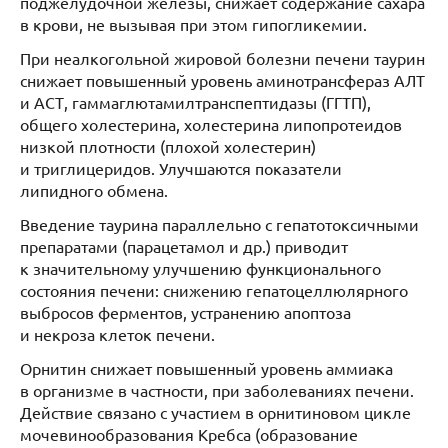
поджелудочной железы, снижает содержание сахара
в крови, не вызывая при этом гипогликемии.
При неалкогольной жировой болезни печени таурин
снижает повышенный уровень аминотрансфераз АЛТ
и АСТ, гаммаглютамилтранспептидазы (ГГТП),
общего холестерина, холестерина липопротеидов
низкой плотности (плохой холестерин)
и триглицеридов. Улучшаются показатели
липидного обмена.
Введение таурина параллельно с гепатотоксичными
препаратами (парацетамол и др.) приводит
к значительному улучшению функционального
состояния печени: снижению гепатоцеллюлярного
выбросов ферментов, устранению апоптоза
и некроза клеток печени.
Орнитин снижает повышенный уровень аммиака
в организме в частности, при заболеваниях печени.
Действие связано с участием в орнитиновом цикле
мочевинообразования Кребса (образование