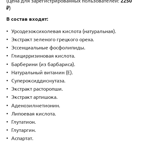
(Цена для зарегистрированных пользователей:
2250
₽
)
В состав входят:
Урсодезоксихолевая кислота (натуральная).
Экстракт зеленого грецкого ореха.
Эссенциальные фосфолипиды.
Глицирризиновая кислота.
Барберини (из барбариса).
Натуральный витамин (Е).
Супероксиддисмутаза.
Экстракт расторопши.
Экстракт артишока.
Аденозилметионин.
Липоевая кислота.
Глутатион.
Глутаргин.
Аспартат.