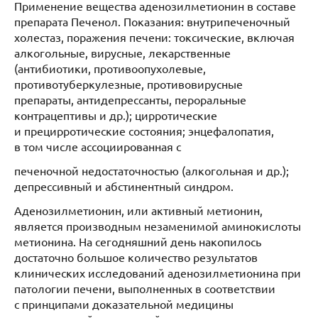
Применение вещества аденозилметионин в составе
препарата Печенол. Показания: внутрипеченочный
холестаз, поражения печени: токсические, включая
алкогольные, вирусные, лекарственные
(антибиотики, противоопухолевые,
противотуберкулезные, противовирусные
препараты, антидепрессанты, пероральные
контрацептивы и др.); цирротические
и прецирротические состояния; энцефалопатия,
в том числе ассоциированная с
печеночной недостаточностью (алкогольная и др.);
депрессивный и абстинентный синдром.
Аденозилметионин, или активный метионин,
является производным незаменимой аминокислоты
метионина. На сегодняшний день накопилось
достаточно большое количество результатов
клинических исследований аденозилметионина при
патологии печени, выполненных в соответствии
с принципами доказательной медицины