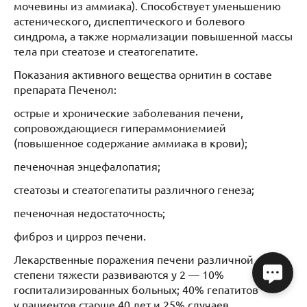
мочевины из аммиака). Способствует уменьшению
астенического, диспептического и болевого
синдрома, а также нормализации повышенной массы
тела при стеатозе и стеатогепатите.
Показания активного вещества орнитин в составе
препарата Печенол:
острые и хронические заболевания печени,
сопровождающиеся гипераммониемией
(повышенное содержание аммиака в крови);
печеночная энцефалопатия;
стеатозы и стеатогепатиты различного генеза;
печеночная недостаточность;
фиброз и цирроз печени.
Лекарственные поражения печени различной
степени тяжести развиваются у 2 — 10%
госпитализированных больных; 40% гепатитов
у пациентов старше 40 лет и 25% случаев