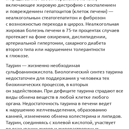
включающее жировую дистрофию с воспалением
и повреждением гепатоцитов (клеток печени) —
неалкогольным стеатогепатитом и фиброзом
с возможностью перехода в цирроз. Неалкогольная
жировая болезнь печени в 75-ти процентах случаев
протекает на фоне ожирения, дислипидемии,
артериальной гипертонии, сахарного диабета
второго типа или нарушением толерантности
к глюкозе.
Таурин — жизненно необходимая
сульфоаминокислота. Биологический синтез таурина
недостаточен для поддержания у человека тех
биохимических процессов, в которых
он задействован. При дефиците таурина страдают все
виды обмена веществ в любой клетке любого
органа. Недостаточность таурина в печени ведет
к нарушению желчевыделения, образованию
камней, изменению обмена холестерина и липидов.
Таурин, соединяясь с холевой кислотой, участвует
во всасывании жиров и жирорастворимых