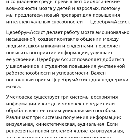
и социальной среды превышают биологические
возможности мозга у детей и взрослых, поэтому
мы предлагаем новый препарат для повышения
интеллектуальных способностей — ЦеребрумАссист.
ЦеребрумАссист делает работу мозга эмоционально
насыщенной, создает контакт в общении между
людьми, школьниками и студентами, позволяет
повысить восприятие информации, улучшает
ее усвоение. ЦеребрумАссист позволяет добиться
у школьников и студентов повышения умственной
работоспособности и успеваемости. Важен
постоянный прием ЦеребрумАссист для поддержки
мозга.
У человека существует три системы восприятия
информации и каждый человек передает или
обрабатывает ее своим уникальным способом.
Различают три системы получения информации:
визуальная, кинестетическая, аудиальная. Если
репрезентативной системой является визуальная,
то в выражении своих переживаний человек