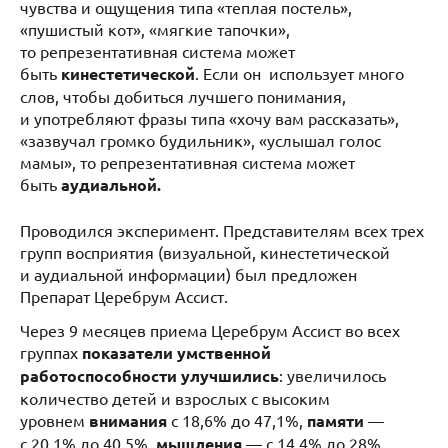
чувства и ощущения типа «теплая постель»,
«пушистый кот», «мягкие тапочки»,
то репрезентативная система может
быть
кинестетической
. Если он использует много
слов, чтобы добиться лучшего понимания,
и употребляют фразы типа «хочу вам рассказать»,
«зазвучал громко будильник», «услышал голос
мамы», то репрезентативная система может
быть
аудиальной.
Проводился эксперимент. Представителям всех трех
групп восприятия (визуальной, кинестетической
и аудиальной информации) был предложен
Препарат Церебрум Ассист.
Через 9 месяцев приема Церебрум Ассист во всех
группах
показатели умственной
работоспособности улучшились
: увеличилось
количество детей и взрослых с высоким
уровнем
внимания
с 18,6% до 47,1%,
памяти
—
с 20,1% до 40,5%,
мышления
— с 14,4% до 28%.