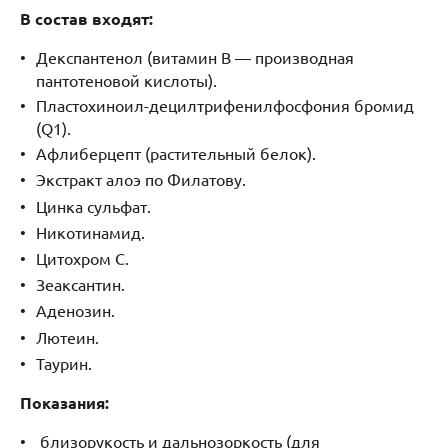
В состав входят:
Декспантенол (витамин В — производная
пантотеновой кислоты).
Пластохиноил-децилтрифенилфосфония бромид
(Q1).
Афлиберцепт (растительный белок).
Экстракт алоэ по Филатову.
Цинка сульфат.
Никотинамид.
Цитохром С.
Зеаксантин.
Аденозин.
Лютеин.
Таурин.
Показания:
близорукость и дальнозоркость (для