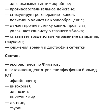
— алоэ оказывает антимикробное;
— противовоспалительное действие;
— стимулирует регенерацию тканей;
— позитивно влияет на кровообращение;
— делает прочнее стенку капилляров глаз;
— увлажняет слизистую глазного яблока;
— оказывает воздействие на развитие катаракты,
глаукомы;
— снижения зрения и дистрофии сетчатки.
Состав:
— экстракт алоэ по Филатову,
пластохиноилдецилтрифенилфосфония бромид
(Q1);
— афлиберцепт;
— цитохром С;
— аденозин;
— никотинамид;
— лютеин;
— таурин;