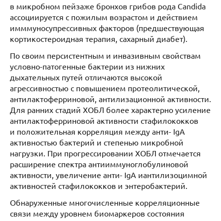
в микробном пейзаже бронхов грибов рода Candida
ассоциируется с пожилым возрастом и действием
имммуносупрессивных факторов (предшествующая
кортикостероидная терапия, сахарный диабет).
По своим персистентным и инвазивным свойствам
условно-патогенные бактерии из нижних
дыхательных путей отличаются высокой
агрессивностью с повышением протеолитической,
антилактоферриновой, антилизационной активности.
Для ранних стадий ХОБЛ более характерно усиление
антилактоферриновой активности стафилококков
и положительная корреляция между анти- IgA
активностью бактерий и степенью микробной
нагрузки. При прогрессировании ХОБЛ отмечается
расширение спектра антииммуноглобулиновой
активности, увеличение анти- IgА иантилизоцимной
активностей стафилококков и энтеробактерий.
Обнаруженные многочисленные корреляционные
связи между уровнем биомаркеров состояния