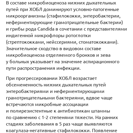
В составе микробиоценоза нижних дыхательных
путей при ХОБЛ доминируют условно-патогенные
микроорганизмы (стафилококки, энтеробактерии,
неферментирующие грамотрицательные бактерии)
и грибы рода Candida в сочетании с представителями
индигенной микрофлоры ротоглотки
(стрептококками, нейссериями, стоматококками).
Значительное сходство в видовом составе
микробиоценоза отделяемого бронхов и зева
у больных указывает на значение аспирационного
пути распространения инфекции.
При прогрессировании ХОБЛ возрастает
обсемененность нижних дыхательных путей
энтеробактериями и неферментирующими
грамотрицательными бактериями, вдвое чаще
встречаются микробные ассоциации
и полирезистентные к антибиотикам штаммы
по сравнению с 1-2 степенями тяжести. На ранних
стадиях заболевания в 5 раз чаще выявляются
коагулаза-негативные стафилококки. Появление