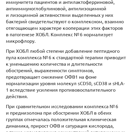
иммунитета пациентов и антилактоферриновой,
антииммуноглобулиновой, антилизоцимной
и лизоцимной активностями выделенных у них
бактерий свидетельствуют о комплексном, взаимно
отягощающем характере кооперации этих факторов
в патогенезе ХОБЛ. Комплекс № 6 нормализует
микрофлору.
При ХОБЛ любой степени добавление пептидного
пула комплекса № 6 к стандартной терапии приводит
к уменьшению количества и длительности
обострений, выраженности симптомов,
предотвращает снижение ОФВ1 на фоне
нормализации уровня молекул sCD50, sCD38 и sHLA-
1 вследствие усиления противовоспалительного
действия.
При сравнительном исследовании комплекса № 6
и преднизолона при обострении ХОБЛ в обеих
группах отмечалась положительная клиническая
динамика, прирост ОФВ и сатурация кислорода,