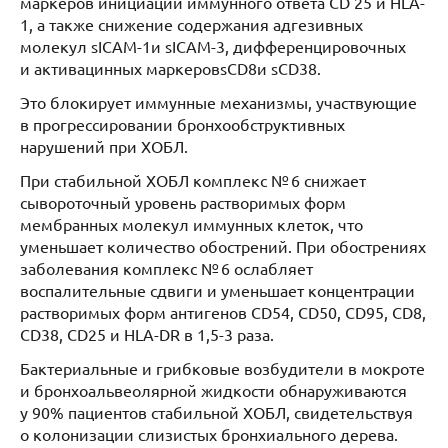
маркеров инициации иммунного ответа CD 25 и HLA-
1, а также снижение содержания адгезивных
молекул sICAM-1и sICAM-3, дифференцировочных
и активацинных маркеровsCD8и sCD38.
Это блокирует иммунные механизмы, участвующие
в прогрессировании бронхообструктивных
нарушений при ХОБЛ.
При стабильной ХОБЛ комплекс № 6 снижает
сывороточный уровень растворимых форм
мембранных молекул иммунных клеток, что
уменьшает количество обострений. При обострениях
заболевания комплекс № 6 ослабляет
воспалительные сдвиги и уменьшает концентрации
растворимых форм антигенов CD54, CD50, CD95, CD8,
CD38, CD25 и HLA-DR в 1,5-3 раза.
Бактериальные и грибковые возбудители в мокроте
и бронхоальвеолярной жидкости обнаруживаются
у 90% пациентов стабильной ХОБЛ, свидетельствуя
о колонизации слизистых бронхиального дерева.