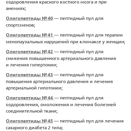
оздоровления красного костного мозга и при
анемиях;
Олигопептиды № 40
— пептидный пул для
спортсменов;
Олигопептиды № 41
— пептидный пул для терапии
менопаузальных нарушений при климаксе у женщин;
Олигопептиды № 42
— пептидный пул для
снижения повышенного артериального давления
и лечения гипертонии;
Олигопептиды № 43
— пептидный пул для
повышения артериального давления и лечения
артериальной гипотонии;
Олигопептиды № 44
— пептидный пул для
оздоровления, омоложения и лечения болезней
соединительной ткани;
Олигопептиды № 45
— пептидный пул для лечения
сахарного диабета 2 типа;