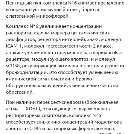
Пептидный пул комплекса № 6 снимает воспаление
и нормализует иммунный ответ, борется
с патогенной микрофлорой.
Комплекс № 6 увеличивает концентрации
растворимых форм маркера цитотоксических
лимфоцитов, рецептора интерлейкина-2, молекул
ICAM-1, молекул гистосовместимости 2 класса,
а также увеличивает содержание растворимогоFas-
рецептора, модулирующего апоптоз, и молекул
sCD38, регулирующих активацию клеток и развитие
бронходилатации. Это способствует уменьшению
клинической симптоматики и бронхо-
обструктивных нарушений, уменьшению частоты
обострений.
При наличии перекрест-синдрома (бронхиальная
астма — ХОБЛ), отягощающего выраженность
респираторных симптомов, комплекс № 6
способствует снижению концентраций модулятора
апоптоза sCD95 и растворимых форм ключевых