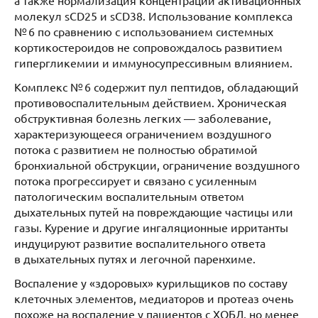
а также нормализация концентраций активационных
молекул sCD25 и sCD38. Использование комплекса
№ 6 по сравнению с использованием системных
кортикостероидов не сопровождалось развитием
гипергликемии и иммуносупрессивным влиянием.
Комплекс № 6 содержит пул пептидов, обладающий
противовоспалительным действием. Хроническая
обструктивная болезнь легких — заболевание,
характеризующееся ограничением воздушного
потока с развитием не полностью обратимой
бронхиальной обструкции, ограничение воздушного
потока прогрессирует и связано с усиленным
патологическим воспалительным ответом
дыхательных путей на повреждающие частицы или
газы. Курение и другие ингаляционные ирританты
индуцируют развитие воспалительного ответа
в дыхательных путях и легочной паренхиме.
Воспаление у «здоровых» курильщиков по составу
клеточных элементов, медиаторов и протеаз очень
похоже на воспаление у пациентов с ХОБЛ, но менее