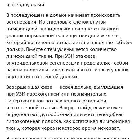
и псевдоузлами.
В последующем в дольке начинает происходить
регенерация. Из стволовых клеток внутри
лимфоидной ткани дольки появляется мелкий
участок нормальной ткани щитовидной железы,
который постепенно разрастается и заполняет объем
дольки. Вместе с тем уменьшается количество
лимфоидной ткани. При УЗИ эта фаза
внутридольковой регенерации представляет собой
разной величины гипер- или изоэхогенный участок
внутри гипоэхогенной дольки.
Завершающая фаза — новая долька, выглядящая
при УЗИ изоэхогенной или незначительно
гиперэхогенной по сравнению с остальной
изоэхогенной тканью. Вокруг этой дольки может
определяться дугообразная или месяцеподобная
гипоэхогенная полоска, как остаточная лимфоидная
ткань, которая через некоторое время исчезает.
В начале перенапряжения, истощения и деструкции