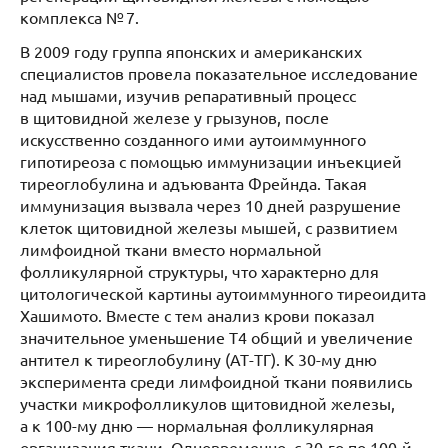
комплекса № 7.
В 2009 году группа японских и американских
специалистов провела показательное исследование
над мышами, изучив репаративный процесс
в щитовидной железе у грызунов, после
искусственно созданного ими аутоиммунного
гипотиреоза с помощью иммунизации инъекцией
тиреоглобулина и адъюванта Фрейнда. Такая
иммунизация вызвала через 10 дней разрушение
клеток щитовидной железы мышей, с развитием
лимфоидной ткани вместо нормальной
фолликулярной структуры, что характерно для
цитологической картины аутоиммунного тиреоидита
Хашимото. Вместе с тем анализ крови показал
значительное уменьшение Т4 общий и увеличение
антител к тиреоглобулину (АТ-ТГ). К 30-му дню
эксперимента среди лимфоидной ткани появились
участки микрофолликулов щитовидной железы,
а к 100-му дню — нормальная фолликулярная
организация ткани. Одновременно, с 30-го по 100-й