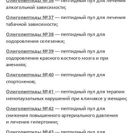
Олигопептиды № 36
алкогольной зависимости;
Олигопептиды № 37
— пептидный пул для лечения
табачной зависимости;
Олигопептиды № 38
— пептидный пул для
оздоровления селезенки;
Олигопептиды № 39
— пептидный пул для
оздоровления красного костного мозга и при
анемиях;
Олигопептиды № 40
— пептидный пул для
спортсменов;
Олигопептиды № 41
— пептидный пул для терапии
менопаузальных нарушений при климаксе у женщин;
Олигопептиды № 42
— пептидный пул для
снижения повышенного артериального давления
и лечения гипертонии;
Олигопептиды № 43
— пептидный пул для