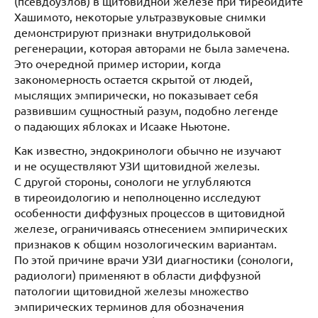
(псевдоузлов) в щитовидной железе при тиреоидите
Хашимото, некоторые ультразвуковые снимки
демонстрируют признаки внутридольковой
регенерации, которая авторами не была замечена.
Это очередной пример истории, когда
закономерность остается скрытой от людей,
мыслящих эмпирически, но показывает себя
развившим сущностный разум, подобно легенде
о падающих яблоках и Исааке Ньютоне.
Как известно, эндокринологи обычно не изучают
и не осуществляют УЗИ щитовидной железы.
С другой стороны, сонологи не углубляются
в тиреоидологию и неполноценно исследуют
особенности диффузных процессов в щитовидной
железе, ограничиваясь отнесением эмпирических
признаков к общим нозологическим вариантам.
По этой причине врачи УЗИ диагностики (сонологи,
радиологи) применяют в области диффузной
патологии щитовидной железы множество
эмпирических терминов для обозначения