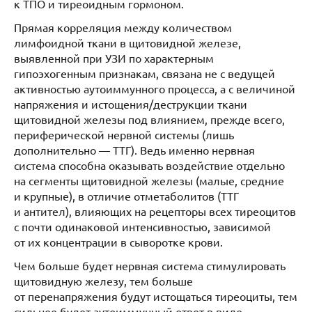
к ТПО и тиреоидным гормоном.
Прямая корреляция между количеством
лимфоидной ткани в щитовидной железе,
выявленной при УЗИ по характерным
гипоэхогенным признакам, связана не с ведущей
активностью аутоиммунного процесса, а с величиной
напряжения и истощения/деструкции ткани
щитовидной железы под влиянием, прежде всего,
периферической нервной системы (лишь
дополнительно — ТТГ). Ведь именно нервная
система способна оказывать воздействие отдельно
на сегменты щитовидной железы (малые, средние
и крупные), в отличие отметаболитов (ТТГ
и антител), влияющих на рецепторы всех тиреоцитов
с почти одинаковой интенсивностью, зависимой
от их концентрации в сыворотке крови.
Чем больше будет нервная система стимулировать
щитовидную железу, тем больше
от перенапряжения будут истощаться тиреоциты, тем
сильнее будет аутоиммунный ответ в виде