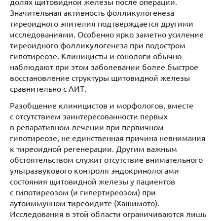
долях щитовидной железы после операции.
Значительная активность фолликулогенеза
тиреоидного эпителия подтверждается другими
исследованиями. Особенно ярко заметно усиление
тиреоидного фолликулогенеза при подостром
гипотиреозе. Клиницисты и сонологи обычно
наблюдают при этом заболевании более быстрое
восстановление структуры щитовидной железы
сравнительно с АИТ.
Разобщение клиницистов и морфологов, вместе
с отсутствием заинтересованности первых
в репаративном лечении при первичном
гипотиреозе, не единственная причина невнимания
к тиреоидной регенерации. Другим важным
обстоятельством служит отсутствие внимательного
ультразвукового контроля эндокринологами
состояния щитовидной железы у пациентов
с гипотиреозом (и гипертиреозом) при
аутоиммунном тиреоидите (Хашимото).
Исследования в этой области ограничиваются лишь