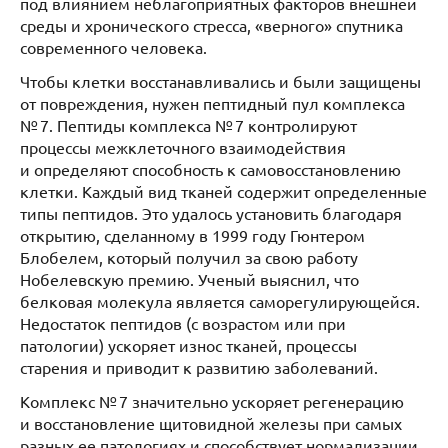
под влиянием неблагоприятных факторов внешней
среды и хронического стресса, «верного» спутника
современного человека.
Чтобы клетки восстанавливались и были защищены
от повреждения, нужен пептидный пул комплекса
№ 7. Пептиды комплекса № 7 контролируют
процессы межклеточного взаимодействия
и определяют способность к самовосстановлению
клетки. Каждый вид тканей содержит определенные
типы пептидов. Это удалось установить благодаря
открытию, сделанному в 1999 году Гюнтером
Блобелем, который получил за свою работу
Нобелевскую премию. Ученый выяснил, что
белковая молекула является саморегулирующейся.
Недостаток пептидов (с возрастом или при
патологии) ускоряет износ тканей, процессы
старения и приводит к развитию заболеваний.
Комплекс № 7 значительно ускоряет регенерацию
и восстановление щитовидной железы при самых
разных ее патологиях и способствует нормализации