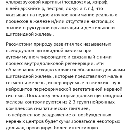
ультразвуковой картины (псевдоузлы, жираф,
швейцарскийсыр, пестрая, локус и т. п.), что
указывает на недостаточное понимание реальных
процессов в железе и/или отсутствие настоящих
знаний структурной организации и деятельности
щитовидной железы.
Рассмотрим природу развития так называемых
псевдоузлов щитовидной железы при
аутоиммунном тиреоидите и связанный с ними
процесс внутридольковой регенерации. Эти
образования исходно являются обычными дольками
щитовидной железы, которые представляют малые
сегменты железы, иннервируемые от мелких групп
нейроцитов периферической вегетативной нервной
системы. Поскольку некоторые дольки щитовидной
железы контролируются из 2-3 групп нейронных
комплексов симпатических ганглиев,
то нейрогенное раздражение от возбужденных
нервных центров будет суммироватьсяв некоторых
дольках, провоцируя более интенсивную