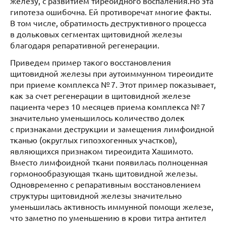
железу, с развитием тиреоидного воспаления.Но эта
гипотеза ошибочна. Ей противоречат многие факты.
В том числе, обратимость деструктивного процесса
в дольковых сегментах щитовидной железы
благодаря репаративной регенерации.
Приведем пример такого восстановления
щитовидной железы при аутоиммунном тиреоидите
при приеме комплекса № 7. Этот пример показывает,
как за счет регенерации в щитовидной железе
пациента через 10 месяцев приема комплекса № 7
значительно уменьшилось количество долек
с признаками деструкции и замещения лимфоидной
тканью (округлых гипоэхогенных участков),
являющихся признаком тиреоидита Хашимото.
Вместо лимфоидной ткани появилась полноценная
гормонообразующая ткань щитовидной железы.
Одновременно с репаративным восстановлением
структуры щитовидной железы значительно
уменьшилась активность иммунной помощи железе,
что заметно по уменьшению в крови титра антител